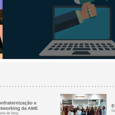
nfraternização e
E
tworking da AME
Ga
eria de fotos