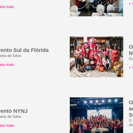
+ 
eia mais
O
ento Sul da Flórida
N
eria de fotos
Ga
eia mais
+ 
O
a
vento NYNJ
S
eria de fotos
O 
di
eia mais