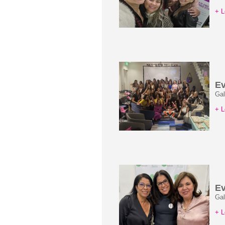
+ L
Ev
Gal
+ L
E
Gal
+ L